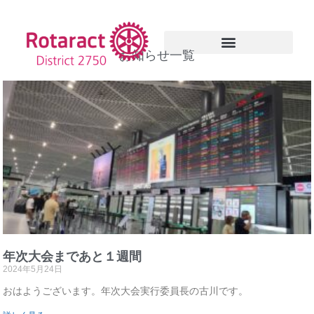
内
容
を
お知らせ一覧
ス
キ
ッ
プ
年次大会まであと１週間
2024年5月24日
おはようございます。年次大会実行委員長の古川です。